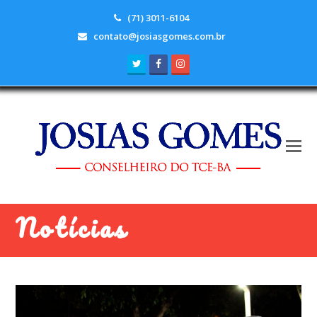
(71) 3011-6104
contato@josiasgomes.com.br
Twitter
Facebook
Instagram
Notícias