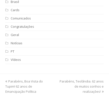
Brasil
Cards
Comunicados
Congratulações
Geral
Notícias
PT
Vídeos
previous
Parabéns, Boa Vista do
Parabéns, Teolândia. 62 anos
next
Tupim! 62 anos de
post:
post:
de muitos sonhos e
Emancipação Política
realizações!