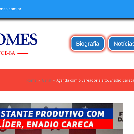
mes.com.br
Biografia
Notícia
Home
»
Geral
»
Agenda com o vereador eleito, Enadio Carec