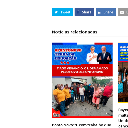
Tweet
Share
Share
Notícias relacionadas
Baye
multa
Unido
Ponto Novo: “É com trabalho que
canc