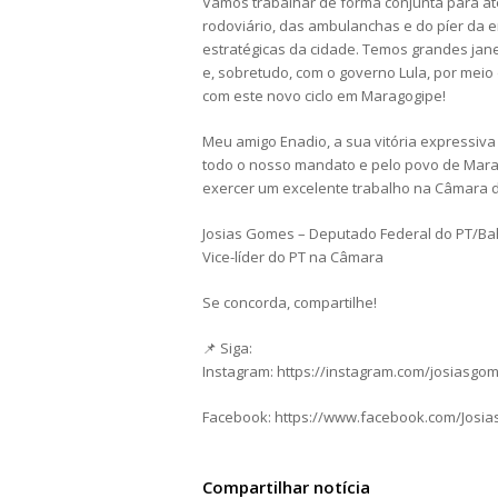
Vamos trabalhar de forma conjunta para ate
rodoviário, das ambulanchas e do píer da
estratégicas da cidade. Temos grandes ja
e, sobretudo, com o governo Lula, por meio 
com este novo ciclo em Maragogipe!
Meu amigo Enadio, a sua vitória expressiv
todo o nosso mandato e pelo povo de Marag
exercer um excelente trabalho na Câmara 
Josias Gomes – Deputado Federal do PT/Ba
Vice-líder do PT na Câmara
Se concorda, compartilhe!
📌 Siga:
Instagram: https://instagram.com/josiasgo
Facebook: https://www.facebook.com/Josi
Compartilhar notícia