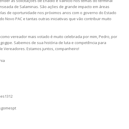
nder as solicitações de Enadio e Valnício nos temas do terminal
 enseada de Salaminas. São ações de grande impacto em áreas
nelas de oportunidade nos próximos anos com o governo do Estado
do Novo PAC e tantas outras iniciativas que vão contribuir muito
a como vereador mais votado é muito celebrada por mim, Pedro, por
ogipe. Sabemos de sua história de luta e competência para
de Vereadores. Estamos juntos, companheiro!
hia
mes1312
asgomespt