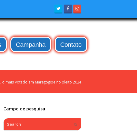
Twitter
Facebook
Instagram
s
Campanha
Contato
a, o mais votado em Maragogipe no pleito 2024
Campo de pesquisa
Search
Submit