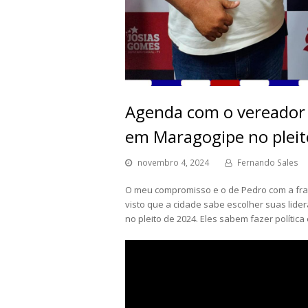
Agenda com o vereador e
em Maragogipe no plei
novembro 4, 2024
Fernando Sales
O meu compromisso e o de Pedro com a fra
visto que a cidade sabe escolher suas lide
no pleito de 2024. Eles sabem fazer políti