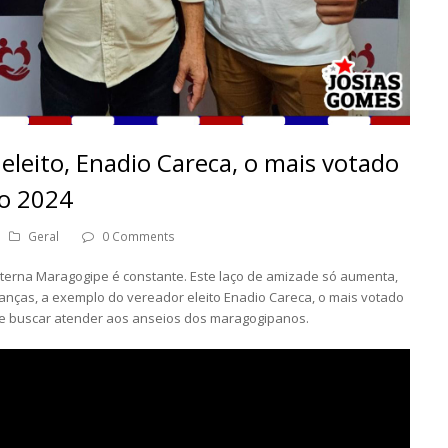
leito, Enadio Careca, o mais votado
to 2024
Geral
0 Comments
terna Maragogipe é constante. Este laço de amizade só aumenta,
ranças, a exemplo do vereador eleito Enadio Careca, o mais votado
ca e buscar atender aos anseios dos maragogipanos.