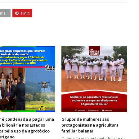
Email
Pin It
r é condenada a pagar uma
Grupos de mulheres são
 bilionária nos Estados
protagonistas na agricultura
s pelo uso de agrotóxico
familiar baiana!
erígeno.
Quem não está ambientado com o