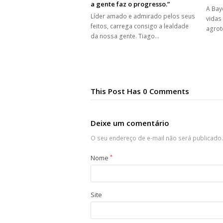
a gente faz o progresso.”
A Bay
Líder amado e admirado pelos seus
vidas
feitos, carrega consigo a lealdade
agrot
da nossa gente. Tiago…
This Post Has 0 Comments
Deixe um comentário
O seu endereço de e-mail não será publicado.
Nome
*
Site