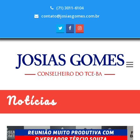
(71) 3011-6104
contato@josiasgomes.com.br
Twitter
Facebook
Instagram
Notícias