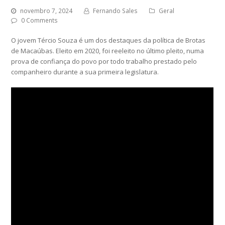
novembro 7, 2024
Fernando Sales
Geral
0 Comments
O jovem Tércio Souza é um dos destaques da política de Brotas
de Macaúbas. Eleito em 2020, foi reeleito no último pleito, numa
prova de confiança do povo por todo trabalho prestado pelo
companheiro durante a sua primeira legislatura.