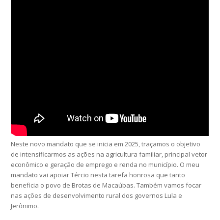
Neste novo mandato que se inicia em 2025, traçamos o objetivo
de intensificarmos as ações na agricultura familiar, principal vetor
econômico e geração de emprego e renda no município. O meu
mandato vai apoiar Tércio nesta tarefa honrosa que tanto
beneficia o povo de Brotas de Macaúbas. Também vamos focar
nas ações de desenvolvimento rural dos governos Lula e
Jerônimo.