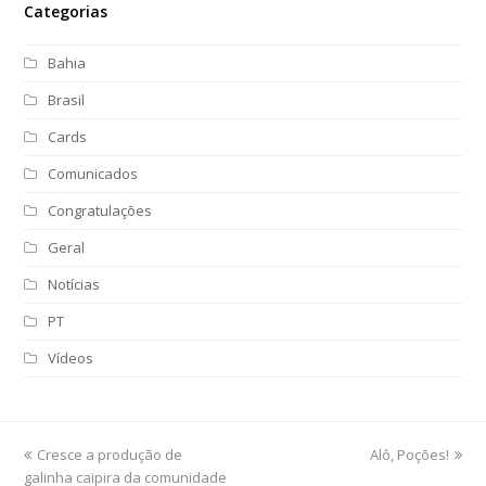
Categorias
Bahia
Brasil
Cards
Comunicados
Congratulações
Geral
Notícias
PT
Vídeos
previous
Cresce a produção de
Alô, Poções!
next
galinha caipira da comunidade
post:
post: