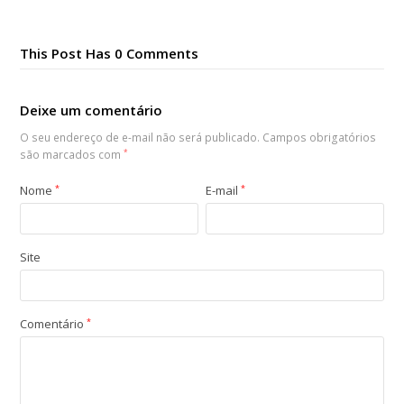
This Post Has 0 Comments
Deixe um comentário
O seu endereço de e-mail não será publicado.
Campos obrigatórios
são marcados com
*
Nome
*
E-mail
*
Site
Comentário
*