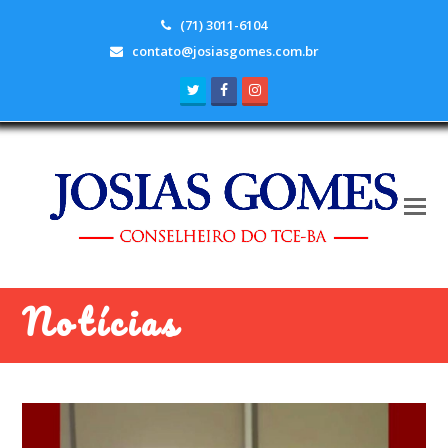
(71) 3011-6104
contato@josiasgomes.com.br
Twitter
Facebook
Instagram
Notícias