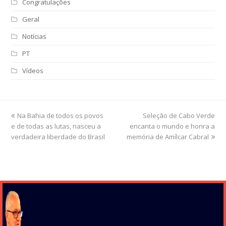
Congratulações
Geral
Notícias
PT
Vídeos
previous
Na Bahia de todos os povos
Seleção de Cabo Verde
next
e de todas as lutas, nasceu a
post:
encanta o mundo e honra a
post:
verdadeira liberdade do Brasil
memória de Amílcar Cabral