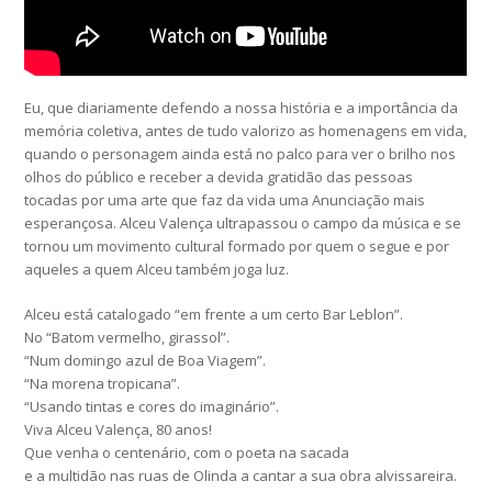
Eu, que diariamente defendo a nossa história e a importância da
memória coletiva, antes de tudo valorizo as homenagens em vida,
quando o personagem ainda está no palco para ver o brilho nos
olhos do público e receber a devida gratidão das pessoas
tocadas por uma arte que faz da vida uma Anunciação mais
esperançosa. Alceu Valença ultrapassou o campo da música e se
tornou um movimento cultural formado por quem o segue e por
aqueles a quem Alceu também joga luz.
Alceu está catalogado “em frente a um certo Bar Leblon”.
No “Batom vermelho, girassol”.
“Num domingo azul de Boa Viagem”.
“Na morena tropicana”.
“Usando tintas e cores do imaginário”.
Viva Alceu Valença, 80 anos!
Que venha o centenário, com o poeta na sacada
e a multidão nas ruas de Olinda a cantar a sua obra alvissareira.