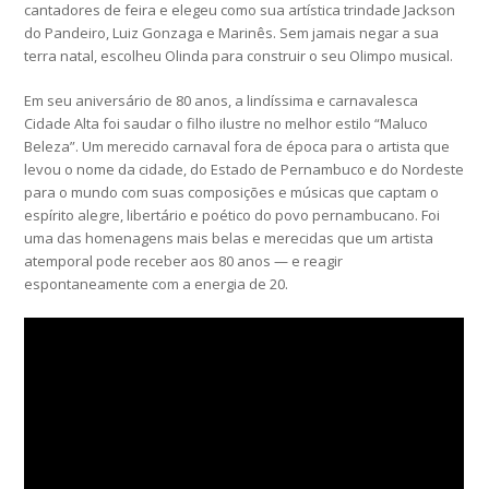
cantadores de feira e elegeu como sua artística trindade Jackson
do Pandeiro, Luiz Gonzaga e Marinês. Sem jamais negar a sua
terra natal, escolheu Olinda para construir o seu Olimpo musical.
Em seu aniversário de 80 anos, a lindíssima e carnavalesca
Cidade Alta foi saudar o filho ilustre no melhor estilo “Maluco
Beleza”. Um merecido carnaval fora de época para o artista que
levou o nome da cidade, do Estado de Pernambuco e do Nordeste
para o mundo com suas composições e músicas que captam o
espírito alegre, libertário e poético do povo pernambucano. Foi
uma das homenagens mais belas e merecidas que um artista
atemporal pode receber aos 80 anos — e reagir
espontaneamente com a energia de 20.