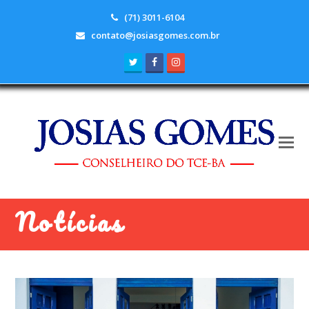
(71) 3011-6104
contato@josiasgomes.com.br
Twitter
Facebook
Instagram
Notícias