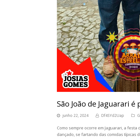
São João de Jaguarari é
junho 22, 2024
Df4SYd2Uap
G
Como sempre ocorre em Jaguarari, a festa d
dançado, se fartando das comidas típicas d