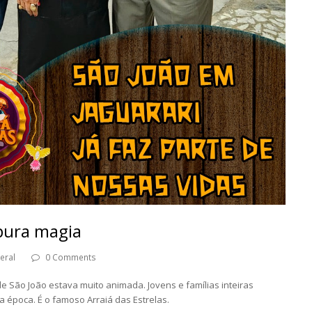
 pura magia
eral
0 Comments
e São João estava muito animada. Jovens e famílias inteiras
a época. É o famoso Arraiá das Estrelas.