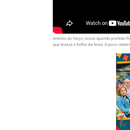
Antonio do Terço, nosso querido prefeito 
que tirasse o brilho da festa. O povo cele