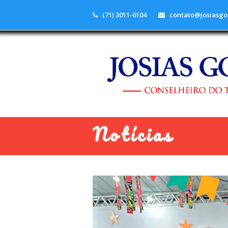
(71) 3011-6104
contato@josiasgo
Notícias