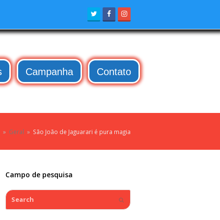
Twitter
Facebook
Instagram
s
Campanha
Contato
»
Geral
»
São João de Jaguarari é pura magia
Campo de pesquisa
Search
Submit