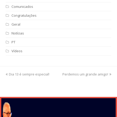
Comunicados
Congratulações
Geral
Notícias
PT
Vídeos
previous
Dia 13 é sempre especial!
Perdemos um grande amigo!
next
post:
post: