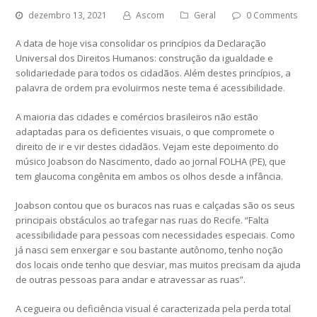
dezembro 13, 2021
Ascom
Geral
0 Comments
A data de hoje visa consolidar os princípios da Declaração
Universal dos Direitos Humanos: construção da igualdade e
solidariedade para todos os cidadãos. Além destes princípios, a
palavra de ordem pra evoluirmos neste tema é acessibilidade.
A maioria das cidades e comércios brasileiros não estão
adaptadas para os deficientes visuais, o que compromete o
direito de ir e vir destes cidadãos. Vejam este depoimento do
músico Joabson do Nascimento, dado ao jornal FOLHA (PE), que
tem glaucoma congênita em ambos os olhos desde a infância.
Joabson contou que os buracos nas ruas e calçadas são os seus
principais obstáculos ao trafegar nas ruas do Recife. “Falta
acessibilidade para pessoas com necessidades especiais. Como
já nasci sem enxergar e sou bastante autônomo, tenho noção
dos locais onde tenho que desviar, mas muitos precisam da ajuda
de outras pessoas para andar e atravessar as ruas”.
A cegueira ou deficiência visual é caracterizada pela perda total