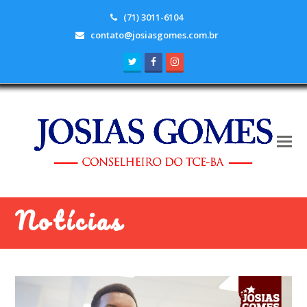
(71) 3011-6104
contato@josiasgomes.com.br
Twitter
Facebook
Instagram
Notícias