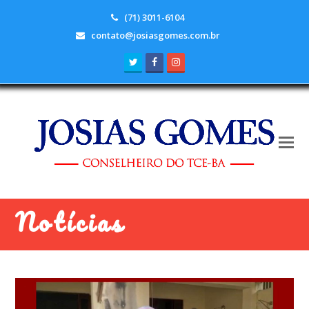
(71) 3011-6104
contato@josiasgomes.com.br
Twitter
Facebook
Instagram
Notícias