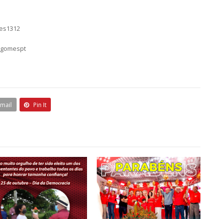
mes1312
sgomespt
Email
Pin It