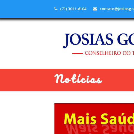
(71) 3011-6104
contato@josiasgo
Notícias