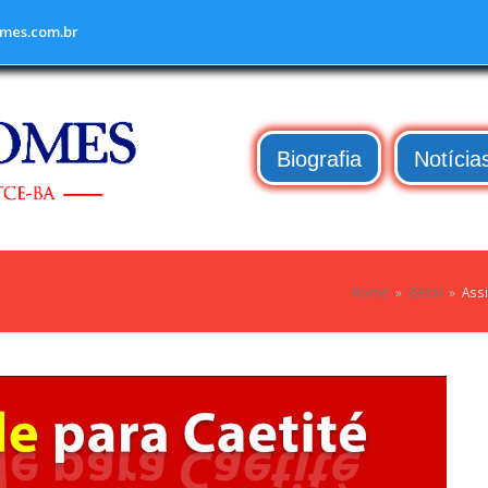
mes.com.br
Biografia
Notícia
Home
»
Geral
»
Ass