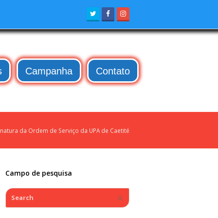
Twitter
Facebook
Instagram
s
Campanha
Contato
inatura da Ordem de Serviço da UPA de Caetité
Campo de pesquisa
Search
Submit