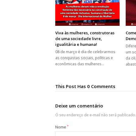
Viva às mulheres, construtoras
Come
de uma sociedade livre,
Demo
igualitária e humana!
Difer
08 de março é dia de celebrarmos
um so
as conquistas sociais, políticas e
da ol
econômicas das mulheres…
abas
This Post Has 0 Comments
Deixe um comentário
O seu endereço de e-mail não será publicado.
Nome
*