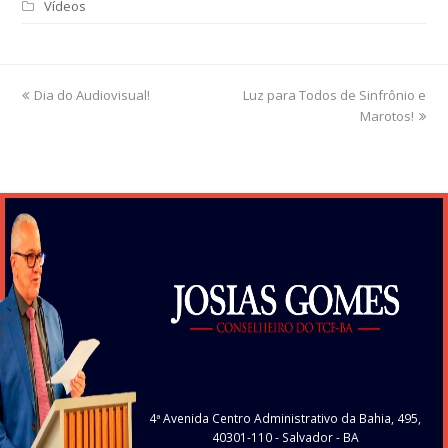
Vídeos
previous
Dia do Audiovisual!
Luz para Todos de Sinfrônio e
next
post:
post:
Marotos!
4ª Avenida Centro Administrativo da Bahia, 495,
40301-110
- Salvador - BA