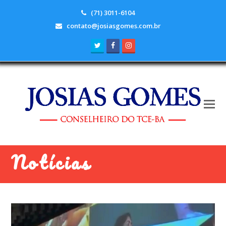
(71) 3011-6104
contato@josiasgomes.com.br
Twitter
Facebook
Instagram
Notícias