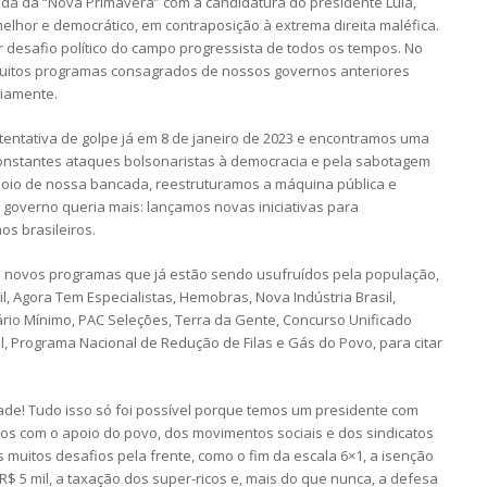
a da “Nova Primavera” com a candidatura do presidente Lula,
lhor e democrático, em contraposição à extrema direita maléfica.
desafio político do campo progressista de todos os tempos. No
muitos programas consagrados de nossos governos anteriores
riamente.
 tentativa de golpe já em 8 de janeiro de 2023 e encontramos uma
onstantes ataques bolsonaristas à democracia e pela sabotagem
apoio de nossa bancada, reestruturamos a máquina pública e
 governo queria mais: lançamos novas iniciativas para
os brasileiros.
a novos programas que já estão sendo usufruídos pela população,
l, Agora Tem Especialistas, Hemobras, Nova Indústria Brasil,
ário Mínimo, PAC Seleções, Terra da Gente, Concurso Unificado
, Programa Nacional de Redução de Filas e Gás do Povo, para citar
de! Tudo isso só foi possível porque temos um presidente com
os com o apoio do povo, dos movimentos sociais e dos sindicatos
 muitos desafios pela frente, como o fim da escala 6×1, a isenção
 5 mil, a taxação dos super-ricos e, mais do que nunca, a defesa