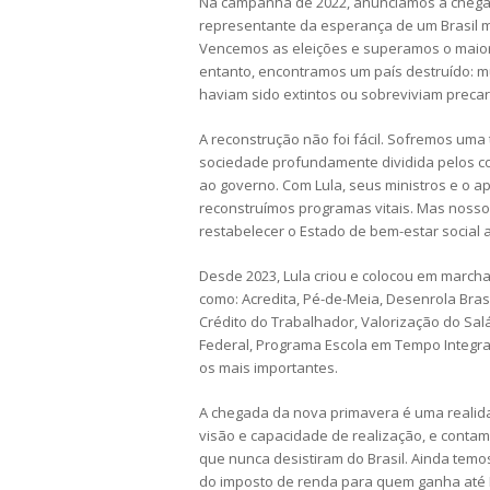
Na campanha de 2022, anunciamos a chegad
representante da esperança de um Brasil me
Vencemos as eleições e superamos o maior 
entanto, encontramos um país destruído: 
haviam sido extintos ou sobreviviam preca
A reconstrução não foi fácil. Sofremos uma
sociedade profundamente dividida pelos c
ao governo. Com Lula, seus ministros e o 
reconstruímos programas vitais. Mas nosso
restabelecer o Estado de bem-estar social a
Desde 2023, Lula criou e colocou em march
como: Acredita, Pé-de-Meia, Desenrola Brasi
Crédito do Trabalhador, Valorização do Sal
Federal, Programa Escola em Tempo Integral
os mais importantes.
A chegada da nova primavera é uma realida
visão e capacidade de realização, e contam
que nunca desistiram do Brasil. Ainda temos
do imposto de renda para quem ganha até R$