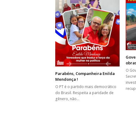
Gover
obra
O Gov
Parabéns, Companheira Enilda
Secret
Mendonça !
inves
O PT é o partido mais democrático
recu
do Brasil. Respeita a paridade de
gênero, não…