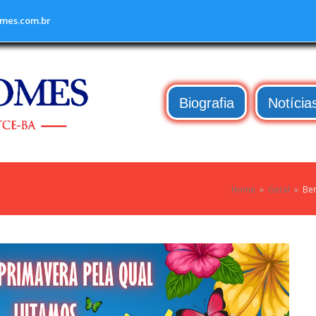
mes.com.br
Biografia
Notícia
Home
»
Geral
»
Bem