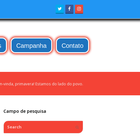
Twitter
Facebook
Instagram
s
Campanha
Contato
-vinda, primavera! Estamos do lado do povo.
Campo de pesquisa
Search
Submit