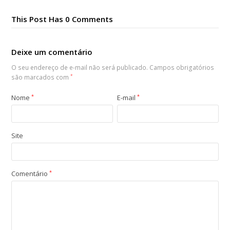
This Post Has 0 Comments
Deixe um comentário
O seu endereço de e-mail não será publicado.
Campos obrigatórios
são marcados com
*
Nome
*
E-mail
*
Site
Comentário
*