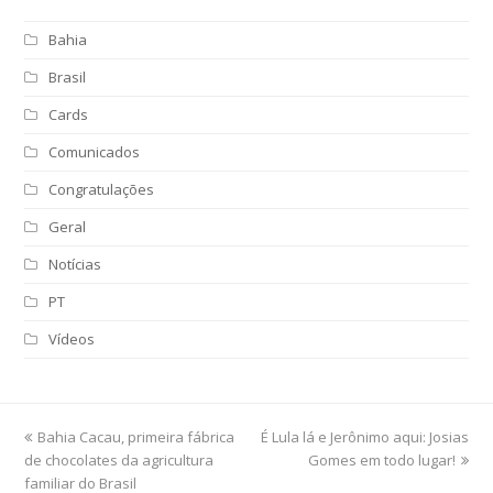
Bahia
Brasil
Cards
Comunicados
Congratulações
Geral
Notícias
PT
Vídeos
previous
Bahia Cacau, primeira fábrica
É Lula lá e Jerônimo aqui: Josias
next
de chocolates da agricultura
post:
post:
Gomes em todo lugar!
familiar do Brasil