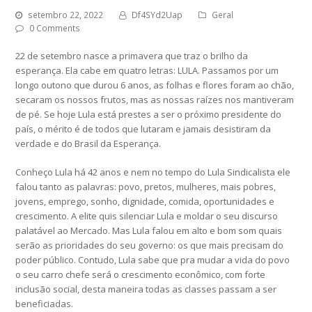
setembro 22, 2022
Df4SYd2Uap
Geral
0 Comments
22 de setembro nasce a primavera que traz o brilho da
esperança. Ela cabe em quatro letras: LULA. Passamos por um
longo outono que durou 6 anos, as folhas e flores foram ao chão,
secaram os nossos frutos, mas as nossas raízes nos mantiveram
de pé. Se hoje Lula está prestes a ser o próximo presidente do
país, o mérito é de todos que lutaram e jamais desistiram da
verdade e do Brasil da Esperança.
Conheço Lula há 42 anos e nem no tempo do Lula Sindicalista ele
falou tanto as palavras: povo, pretos, mulheres, mais pobres,
jovens, emprego, sonho, dignidade, comida, oportunidades e
crescimento. A elite quis silenciar Lula e moldar o seu discurso
palatável ao Mercado. Mas Lula falou em alto e bom som quais
serão as prioridades do seu governo: os que mais precisam do
poder público. Contudo, Lula sabe que pra mudar a vida do povo
o seu carro chefe será o crescimento econômico, com forte
inclusão social, desta maneira todas as classes passam a ser
beneficiadas.