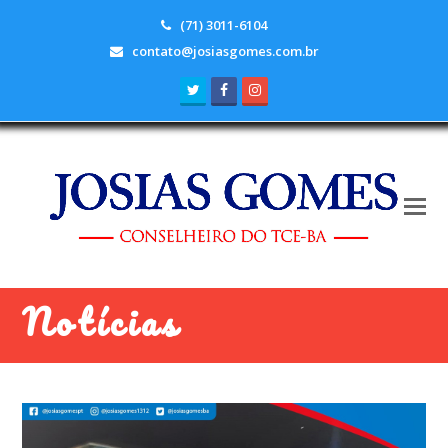
(71) 3011-6104
contato@josiasgomes.com.br
Twitter
Facebook
Instagram
Notícias