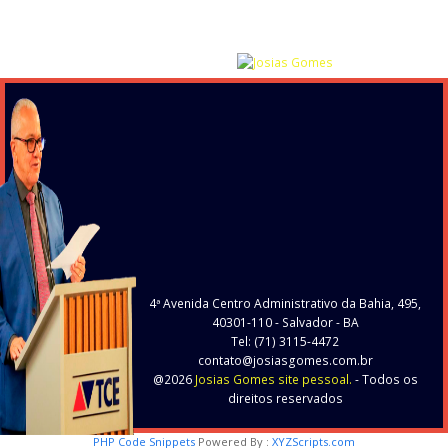
4ª Avenida Centro Administrativo da Bahia, 495,
40301-110
- Salvador - BA
Tel: (71) 3115-4472
contato@josiasgomes.com.br
@2026
Josias Gomes site pessoal.
- Todos os
direitos reservados
PHP Code Snippets
Powered By :
XYZScripts.com