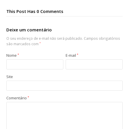
This Post Has 0 Comments
Deixe um comentário
O seu endereço de e-mail não será publicado.
Campos obrigatórios
são marcados com
*
Nome
*
E-mail
*
Site
Comentário
*