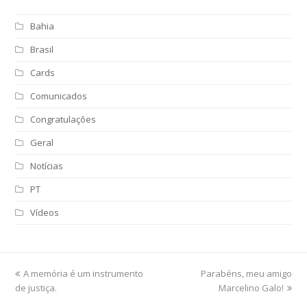
Bahia
Brasil
Cards
Comunicados
Congratulações
Geral
Notícias
PT
Vídeos
previous
A memória é um instrumento
Parabéns, meu amigo
next
de justiça.
post:
post:
Marcelino Galo!