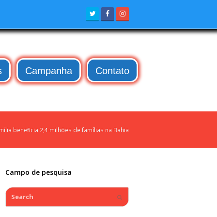
Twitter
Facebook
Instagram
s
Campanha
Contato
ília beneficia 2,4 milhões de famílias na Bahia
Campo de pesquisa
Search
Submit