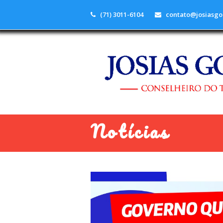
(71) 3011-6104
contato@josiasgo
Notícias