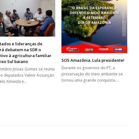
tados e lideranças de
erá debatem na SDR o
tivo à agricultura familiar
SOS Amazônia. Lula presidente!
ixo Sul baiano
Durante os governos do PT, a
retário Josias Gomes se reuniu
preservação do meio ambiente se
s deputados Valmir Assunção
tornou uma grande conquista.…
elo Almeida e…