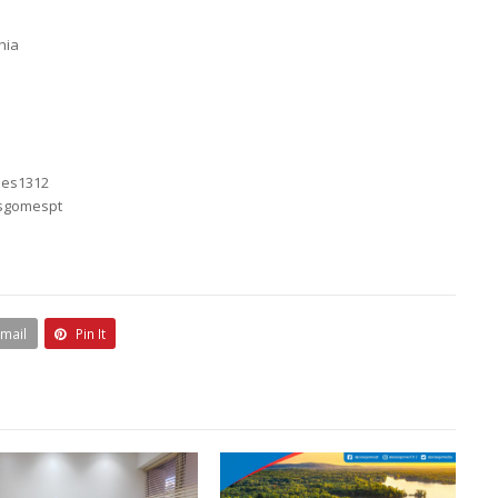
hia
mes1312
asgomespt
Email
Pin It