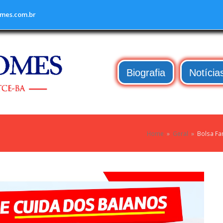
mes.com.br
Biografia
Notícia
Home
»
Geral
»
Bolsa Fam