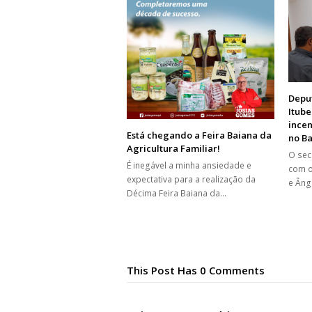
Depu
Itub
incen
Está chegando a Feira Baiana da
no Ba
Agricultura Familiar!
O sec
É inegável a minha ansiedade e
com o
expectativa para a realização da
e Âng
Décima Feira Baiana da…
This Post Has 0 Comments