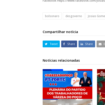
Facebook https://www.facebook.com/josia
bolsonaro
desgoverno
Josias Gom
Compartilhar notícia
Tweet
Share
Share
Notícias relacionadas