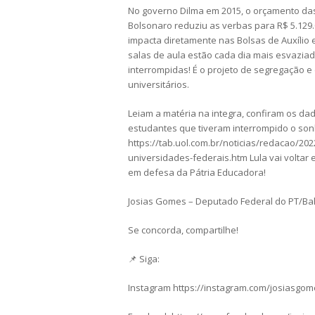
No governo Dilma em 2015, o orçamento das 
Bolsonaro reduziu as verbas para R$ 5.129.
impacta diretamente nas Bolsas de Auxílio
salas de aula estão cada dia mais esvazi
interrompidas! É o projeto de segregação 
universitários.
Leiam a matéria na integra, confiram os da
estudantes que tiveram interrompido o son
https://tab.uol.com.br/noticias/redacao/2
universidades-federais.htm Lula vai voltar e
em defesa da Pátria Educadora!
Josias Gomes – Deputado Federal do PT/Ba
Se concorda, compartilhe!
📌 Siga:
Instagram https://instagram.com/josiasgo