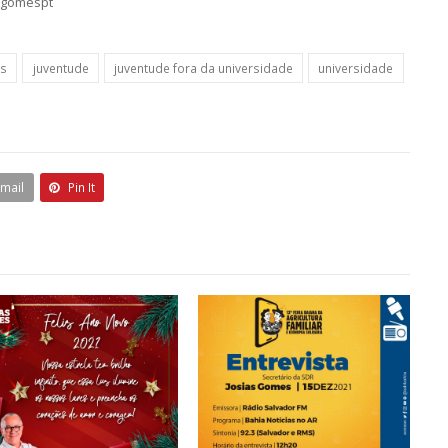
sgomespt
es
juventude
juventude fora da universidade
universidade
Email
Pin It