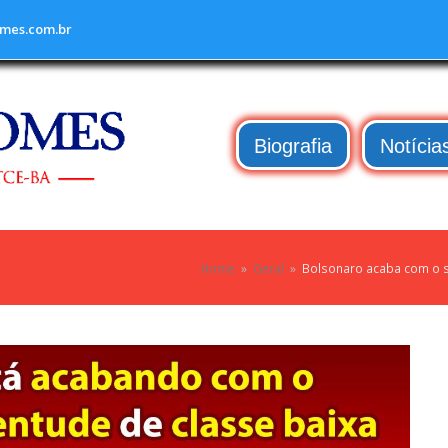
mes.com.br
Biografia
Notícia
Home
»
Geral
»
Bolsonaro acaba com o s