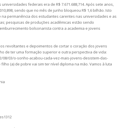
universidades federais era de R$ 7.671.688,714. Após sete anos,
010,898, sendo que no mês de junho bloqueou R$ 1,6 bilhão. Isto
 e na permanência dos estudantes carentes nas universidades e as
adas; pesquisas de produções acadêmicas estão sendo
e emburrecimento bolsonarista contra a academia e jovens
dos revoltantes e depoimentos de cortar o coração dos jovens
ho de ter uma formação superior e outra perspectiva de vida:
022/08/03/o-sonho-acabou-cada-vez-mais-jovens-desistem-das-
 filho (a) de pobre vai sim ter nível diploma na mão. Vamos à luta
hia
mes1312