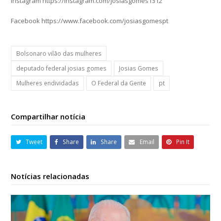
Instagram https://instagram.com/josiasgomes1312
Facebook https://www.facebook.com/josiasgomespt
Bolsonaro vilão das mulheres
deputado federal josias gomes
Josias Gomes
Mulheres endividadas
O Federal da Gente
pt
Compartilhar notícia
Tweet
Share
Share
Email
Pin It
Notícias relacionadas