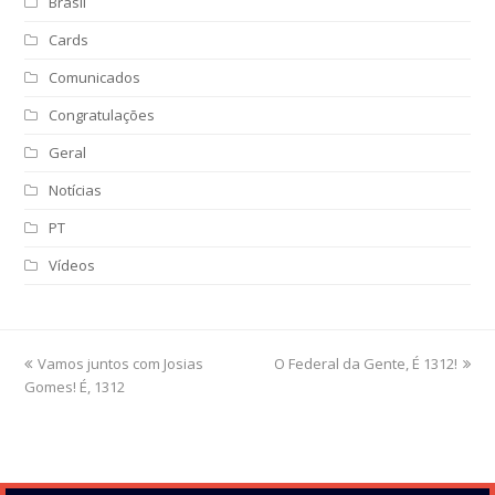
Brasil
Cards
Comunicados
Congratulações
Geral
Notícias
PT
Vídeos
previous
Vamos juntos com Josias
O Federal da Gente, É 1312!
next
Gomes! É, 1312
post:
post: