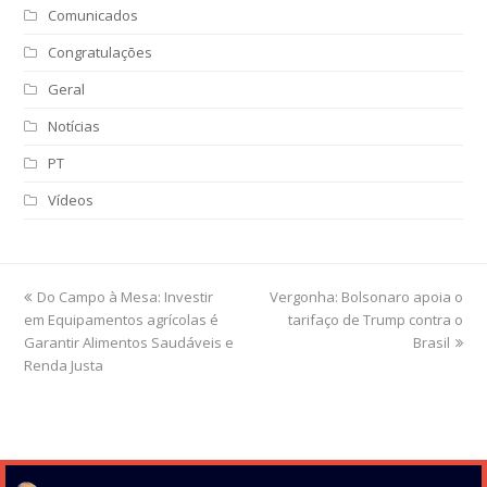
Comunicados
Congratulações
Geral
Notícias
PT
Vídeos
previous
Do Campo à Mesa: Investir
Vergonha: Bolsonaro apoia o
next
em Equipamentos agrícolas é
post:
post:
tarifaço de Trump contra o
Garantir Alimentos Saudáveis e
Brasil
Renda Justa