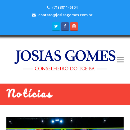
(71) 3011-6104
contato@josiasgomes.com.br
Twitter
Facebook
Instagram
Notícias