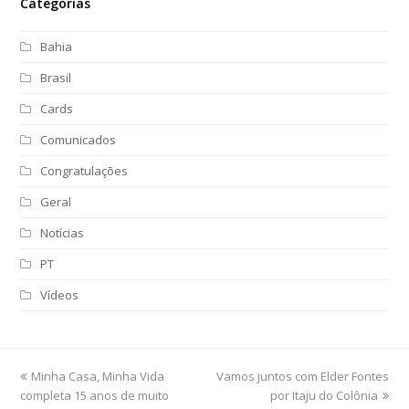
Categorias
Bahia
Brasil
Cards
Comunicados
Congratulações
Geral
Notícias
PT
Vídeos
previous
Minha Casa, Minha Vida
Vamos juntos com Elder Fontes
next
completa 15 anos de muito
post:
post:
por Itaju do Colônia