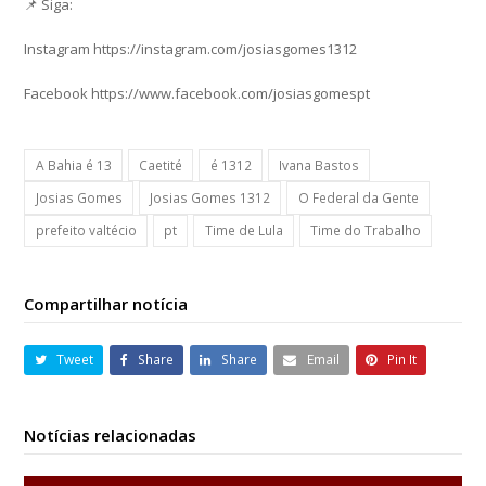
📌 Siga:
Instagram https://instagram.com/josiasgomes1312
Facebook https://www.facebook.com/josiasgomespt
A Bahia é 13
Caetité
é 1312
Ivana Bastos
Josias Gomes
Josias Gomes 1312
O Federal da Gente
prefeito valtécio
pt
Time de Lula
Time do Trabalho
Compartilhar notícia
Tweet
Share
Share
Email
Pin It
Notícias relacionadas