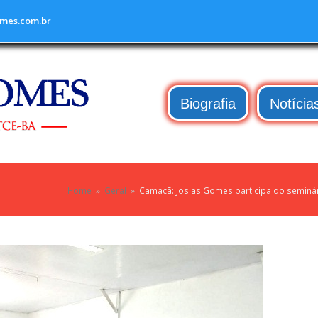
mes.com.br
Biografia
Notícia
Home
»
Geral
»
Camacã: Josias Gomes participa do seminário