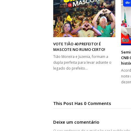
VOTE TIÃO 40 PREFEITO! É
MASCOTE NO RUMO CERTO!
Semin
Tião Moreira e Juzenia, formam a
CNB C
dupla perfeita para levar adiante o
histó
legado do prefeito…
Acord
noite
dezem
This Post Has 0 Comments
Deixe um comentário
O seu endereço de e-mail não será publicado.