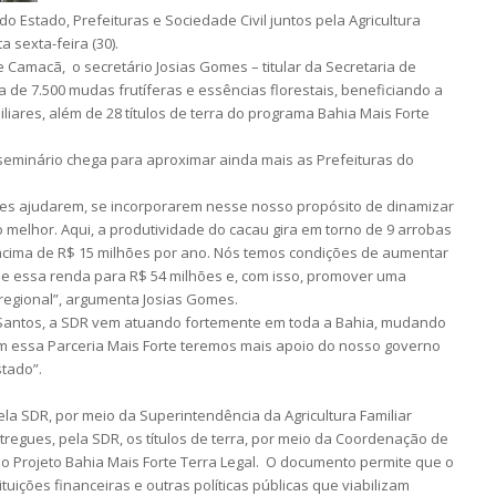
o Estado, Prefeituras e Sociedade Civil juntos pela Agricultura
a sexta-feira (30).
 Camacã, o secretário Josias Gomes – titular da Secretaria de
 de 7.500 mudas frutíferas e essências florestais, beneficiando a
iliares, além de 28 títulos de terra do programa Bahia Mais Forte
seminário chega para aproximar ainda mais as Prefeituras do
les ajudarem, se incorporarem nesse nosso propósito de dinamizar
to melhor. Aqui, a produtividade do cacau gira em torno de 9 arrobas
acima de R$ 15 milhões por ano. Nós temos condições de aumentar
 e essa renda para R$ 54 milhões e, com isso, promover uma
regional”, argumenta Josias Gomes.
 Santos, a SDR vem atuando fortemente em toda a Bahia, mudando
Com essa Parceria Mais Forte teremos mais apoio do nosso governo
stado”.
a SDR, por meio da Superintendência da Agricultura Familiar
regues, pela SDR, os títulos de terra, por meio da Coordenação de
o Projeto Bahia Mais Forte Terra Legal. O documento permite que o
ituições financeiras e outras políticas públicas que viabilizam