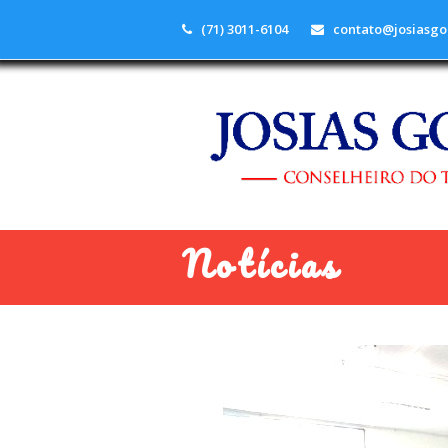
(71) 3011-6104
contato@josiasgo
Notícias