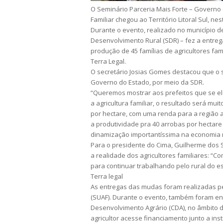
O Seminário Parceria Mais Forte – Governo d
Familiar chegou ao Território Litoral Sul, nest
Durante o evento, realizado no município de
Desenvolvimento Rural (SDR) – fez a entrega
produção de 45 famílias de agricultores fam
Terra Legal.
O secretário Josias Gomes destacou que o 
Governo do Estado, por meio da SDR.
“Queremos mostrar aos prefeitos que se e
a agricultura familiar, o resultado será mui
por hectare, com uma renda para a região 
a produtividade pra 40 arrobas por hectare
dinamização importantíssima na economia 
Para o presidente do Cima, Guilherme dos
a realidade dos agricultores familiares: “
para continuar trabalhando pelo rural do e
Terra legal
As entregas das mudas foram realizadas pel
(SUAF). Durante o evento, também foram ent
Desenvolvimento Agrário (CDA), no âmbito d
agricultor acesse financiamento junto a inst