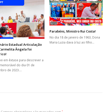
Parabéns, Ministro Rui Costa!
No dia 18 de janeiro de 1963, Dona
Maria Luzia dava à luz ao filho…
ário Estadual Articulação
armelita Ângela foi
rico!
ei em êxtase para descrever a
 memorável do dia 01 de
bro de 2023.…
Campos obrigatórios são marcados com
*