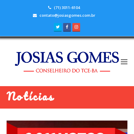
(71) 3011-6104
contato@josiasgomes.com.br
Twitter
Facebook
Instagram
Notícias