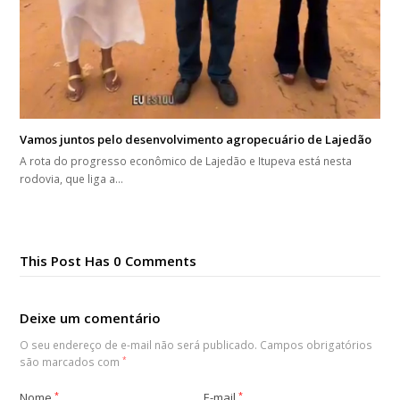
Vamos juntos pelo desenvolvimento agropecuário de Lajedão
A rota do progresso econômico de Lajedão e Itupeva está nesta
rodovia, que liga a…
This Post Has 0 Comments
Deixe um comentário
O seu endereço de e-mail não será publicado.
Campos obrigatórios
são marcados com
*
Nome
*
E-mail
*