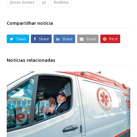
Josias Gomes
pt
Rodônia
Compartilhar notícia
Tweet
Share
Share
Email
Pin It
Notícias relacionadas