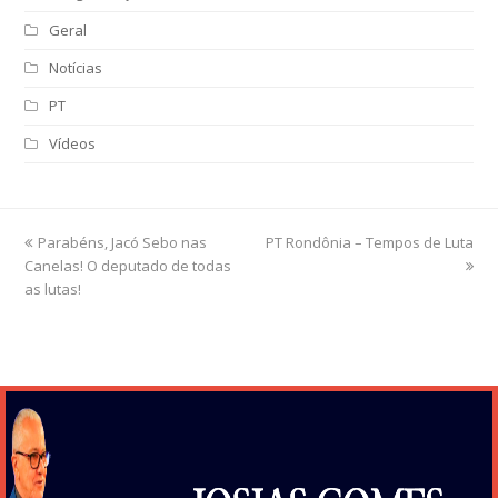
Geral
Notícias
PT
Vídeos
previous
Parabéns, Jacó Sebo nas
PT Rondônia – Tempos de Luta
next
Canelas! O deputado de todas
post:
post:
as lutas!