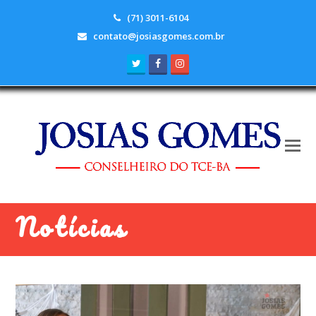
(71) 3011-6104
contato@josiasgomes.com.br
Twitter
Facebook
Instagram
Notícias