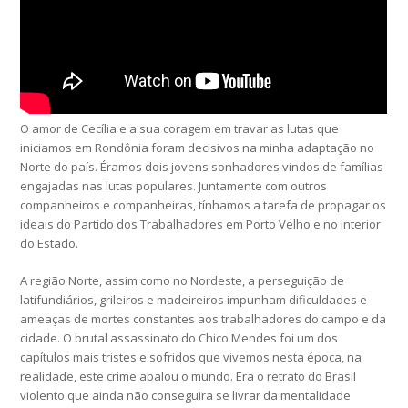
O amor de Cecília e a sua coragem em travar as lutas que
iniciamos em Rondônia foram decisivos na minha adaptação no
Norte do país. Éramos dois jovens sonhadores vindos de famílias
engajadas nas lutas populares. Juntamente com outros
companheiros e companheiras, tínhamos a tarefa de propagar os
ideais do Partido dos Trabalhadores em Porto Velho e no interior
do Estado.
A região Norte, assim como no Nordeste, a perseguição de
latifundiários, grileiros e madeireiros impunham dificuldades e
ameaças de mortes constantes aos trabalhadores do campo e da
cidade. O brutal assassinato do Chico Mendes foi um dos
capítulos mais tristes e sofridos que vivemos nesta época, na
realidade, este crime abalou o mundo. Era o retrato do Brasil
violento que ainda não conseguira se livrar da mentalidade