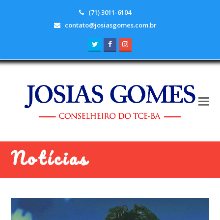
(71) 3011-6104
contato@josiasgomes.com.br
Twitter
Facebook
Instagram
Notícias