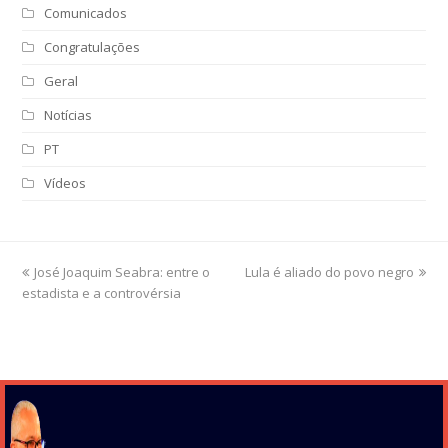
Comunicados
Congratulações
Geral
Notícias
PT
Vídeos
previous
José Joaquim Seabra: entre o
Lula é aliado do povo negro
next
estadista e a controvérsia
post:
post: