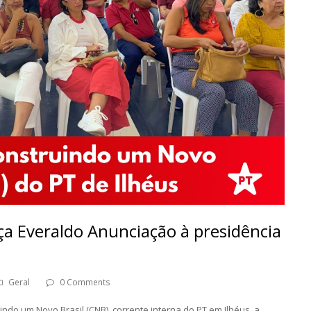
ça Everaldo Anunciação à presidência
Geral
0 Comments
ndo um Novo Brasil (CNB), corrente interna do PT em Ilhéus, a