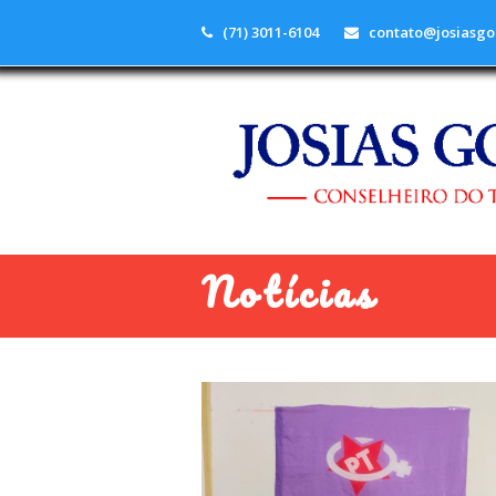
(71) 3011-6104
contato@josiasgo
Notícias