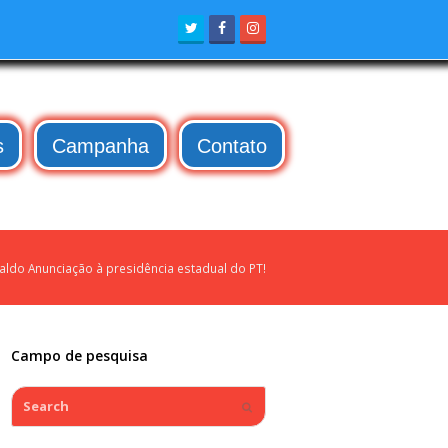
Twitter
Facebook
Instagram
s
Campanha
Contato
raldo Anunciação à presidência estadual do PT!
Campo de pesquisa
Search
Submit