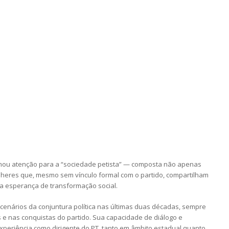
amou atenção para a “sociedade petista” — composta não apenas
heres que, mesmo sem vínculo formal com o partido, compartilham
 a esperança de transformação social.
cenários da conjuntura política nas últimas duas décadas, sempre
e nas conquistas do partido. Sua capacidade de diálogo e
experiência como dirigente do PT, tanto em âmbito estadual quanto