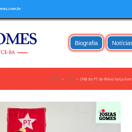
mes.com.br
Biografia
Notícia
Home
»
Geral
»
CNB do PT de Ilhéus lança Eve