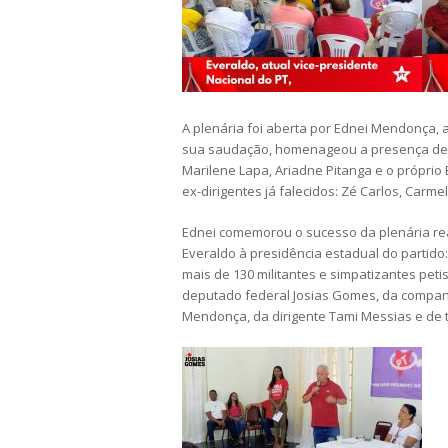
A plenária foi aberta por Ednei Mendonça, 
sua saudação, homenageou a presença de ex
Marilene Lapa, Ariadne Pitanga e o própri
ex-dirigentes já falecidos: Zé Carlos, Carme
Ednei comemorou o sucesso da plenária rea
Everaldo à presidência estadual do partido
mais de 130 militantes e simpatizantes pe
deputado federal Josias Gomes, da companh
Mendonça, da dirigente Tami Messias e de t