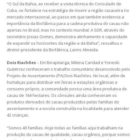
“O Sul da Bahia, ao receber a visita técnica do Consulado de
Cuba, se fortalece na estratégia de inserir a região cacaueira no
mercado internacional, ao passo em que também evidencia a
importância da Biofábrica para a cadeia produtiva do cacau não
apenas no Brasil, mas no contexto mundial. A SDR, através do
secretário Josias Gomes, demonstra alinhamento e capacidade
de expandir os horizontes da região e da Bahia”, ressaltou o
diretor-presidente da Biofábrica, Lanns Almeida.
Dois Riachões
– Em Ibirapitanga, Milena Caridad e Yoneski
Gutiérrez conheceram o trabalho comunitário desenvolvido pelo
Projeto de Assentamento (PA) Dois Riachões. No local, além de
hortaliças para distribuir em feiras e estações orgânicas e
consumo próprio, a comunidade possui uma área produtiva de
cacau de 164 hectares. Os cônsules ainda conheceram os
produtos derivados do cacau produzidos pelas famílias do
assentamento e a escola construída na localidade para atender
42 crianças.
“Somos 40 famílias. Hoje todas as famílias aqui trabalham na
produção do cacau de qualidade, cacau orgânico, porque somos