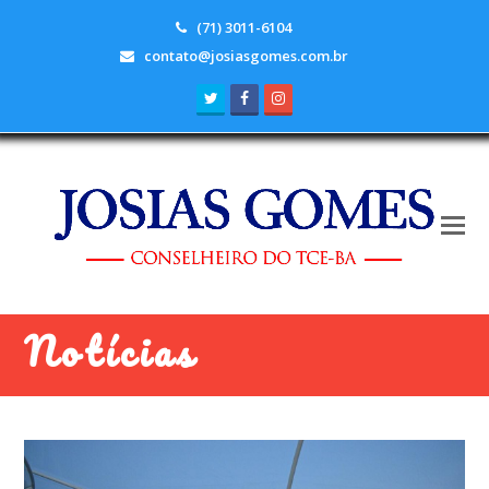
(71) 3011-6104
contato@josiasgomes.com.br
Twitter
Facebook
Instagram
Notícias