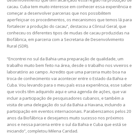
desenvolvimento que tem alcançado essa região na produção de
cacau. Cuba tem muito interesse em conhecer essa experiência e
começar a desenvolver parcerias que nos possibilitem
aperfeiçoar os procedimentos, os mecanismos que temos lá para
fortalecer a produção do cacau”, destacou a Cônsul Geral, que
conheceu os diferentes tipos de mudas de cacau produzidas na
Biofábrica, em parceria com a Secretaria de Desenvolvimento
Rural (SDR).
“Encontrei no sul da Bahia uma preparação de qualidade, um
trabalho muito bem feito na área, desde o trabalho nos viveiros e
laboratório ao campo. Acredito que uma parceria muito boa na
troca de conhecimento vai acontecer entre o Estado da Bahia e
Cuba. Vou levando para o meu país essa experiência, esse saber
que vocês têm adquirido aqui e uma agenda de ações, que vai
incluir a participação de pesquisadores cubanos, e também a
visita de uma delegação do sul da Bahia a Havana, incluindo a
participação em eventos internacionais. Parabenizamos pelos 20
anos da Biofábrica e desejamos muito sucesso nos próximos
anos e nessa parceria entre o sul da Bahia e Cuba que está se
iniciando”, completou Milena Caridad.