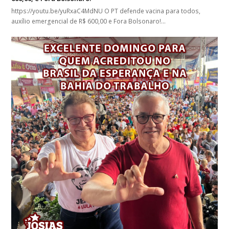
https://youtu.be/yuRxaC4MdNU O PT defende vacina para todos,
auxílio emergencial de R$ 600,00 e Fora Bolsonaro!…