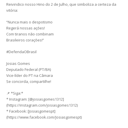
Reivindico nosso Hino do 2 de Julho, que simboliza a certeza da
vitória:
“Nunca mais o despotismo
Regerá nossas ações!
Com tiranos não combinam
Brasileiros corações!”
#DefendaOBrasil
Josias Gomes
Deputado Federal (PT/BA)
Vice-líder do PT na Câmara
Se concorda, compartilhe!
📌 *Siga:*
* Instagram: [@josiasgomes1312]
(https://instagram.com/josiasgomes1312)
* Facebook: [Josiasgomespt]
(https://www.facebook.com/Josiasgomespt)