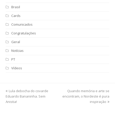
Brasil
Cards
Comunicados
Congratulações
Geral
Notícias
PT
Vídeos
previous
Lula debocha do covarde
Quando memória e arte se
next
Eduardo Bananinha. Sem
post:
encontram, o Nordeste é pura
post:
Anistia!
inspiração