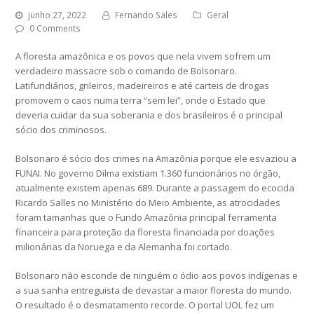
junho 27, 2022
Fernando Sales
Geral
0 Comments
A floresta amazônica e os povos que nela vivem sofrem um
verdadeiro massacre sob o comando de Bolsonaro.
Latifundiários, grileiros, madeireiros e até carteis de drogas
promovem o caos numa terra “sem lei”, onde o Estado que
deveria cuidar da sua soberania e dos brasileiros é o principal
sócio dos criminosos.
Bolsonaro é sócio dos crimes na Amazônia porque ele esvaziou a
FUNAI. No governo Dilma existiam 1.360 funcionários no órgão,
atualmente existem apenas 689. Durante a passagem do ecocida
Ricardo Salles no Ministério do Meio Ambiente, as atrocidades
foram tamanhas que o Fundo Amazônia principal ferramenta
financeira para proteção da floresta financiada por doações
milionárias da Noruega e da Alemanha foi cortado.
Bolsonaro não esconde de ninguém o ódio aos povos indígenas e
a sua sanha entreguista de devastar a maior floresta do mundo.
O resultado é o desmatamento recorde. O portal UOL fez um