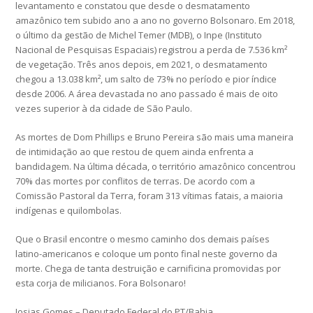
levantamento e constatou que desde o desmatamento
amazônico tem subido ano a ano no governo Bolsonaro. Em 2018,
o último da gestão de Michel Temer (MDB), o Inpe (Instituto
Nacional de Pesquisas Espaciais) registrou a perda de 7.536 km²
de vegetação. Três anos depois, em 2021, o desmatamento
chegou a 13.038 km², um salto de 73% no período e pior índice
desde 2006. A área devastada no ano passado é mais de oito
vezes superior à da cidade de São Paulo.
As mortes de Dom Phillips e Bruno Pereira são mais uma maneira
de intimidação ao que restou de quem ainda enfrenta a
bandidagem. Na última década, o território amazônico concentrou
70% das mortes por conflitos de terras. De acordo com a
Comissão Pastoral da Terra, foram 313 vítimas fatais, a maioria
indígenas e quilombolas.
Que o Brasil encontre o mesmo caminho dos demais países
latino-americanos e coloque um ponto final neste governo da
morte. Chega de tanta destruição e carnificina promovidas por
esta corja de milicianos. Fora Bolsonaro!
Josias Gomes – Deputado Federal do PT/Bahia