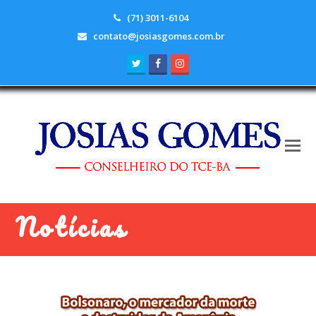
(71) 3011-6104
contato@josiasgomes.com.br
Twitter
Facebook
Instagram
Notícias