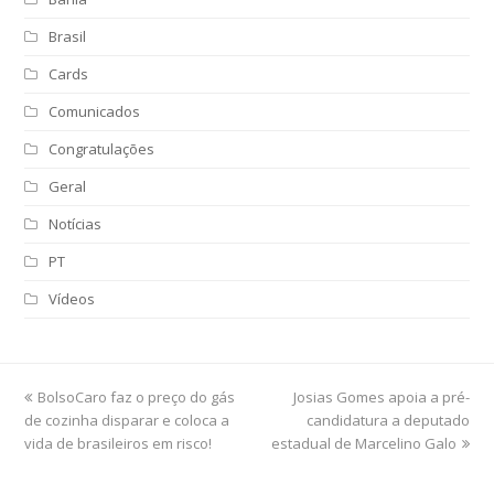
Brasil
Cards
Comunicados
Congratulações
Geral
Notícias
PT
Vídeos
previous
BolsoCaro faz o preço do gás
Josias Gomes apoia a pré-
next
de cozinha disparar e coloca a
post:
post:
candidatura a deputado
vida de brasileiros em risco!
estadual de Marcelino Galo