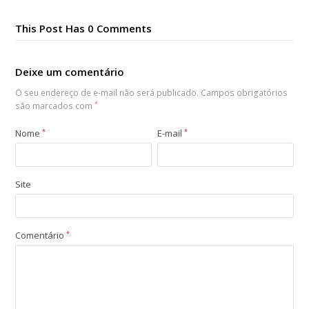
This Post Has 0 Comments
Deixe um comentário
O seu endereço de e-mail não será publicado.
Campos obrigatórios
são marcados com
*
Nome
*
E-mail
*
Site
Comentário
*