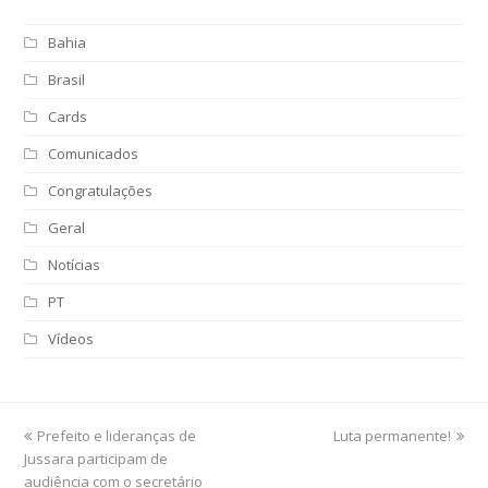
Bahia
Brasil
Cards
Comunicados
Congratulações
Geral
Notícias
PT
Vídeos
previous
Prefeito e lideranças de
Luta permanente!
next
Jussara participam de
post:
post:
audiência com o secretário