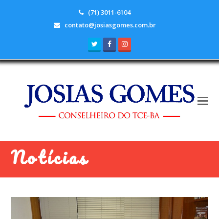
(71) 3011-6104
contato@josiasgomes.com.br
Twitter
Facebook
Instagram
Notícias