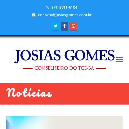
(71) 3011-6104
contato@josiasgomes.com.br
Twitter
Facebook
Instagram
Notícias