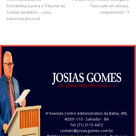
Pernambuco para o Tribunal de
post:
post:
“Isso vale um abraço,
Contas da Bahia — uma
companheiro”
travessia pessoal
4ª Avenida Centro Administrativo da Bahia, 495,
40301-110
- Salvador - BA
Tel: (71) 3115-4472
contato@josiasgomes.com.br