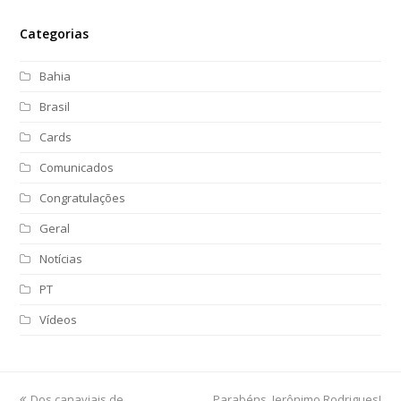
Categorias
Bahia
Brasil
Cards
Comunicados
Congratulações
Geral
Notícias
PT
Vídeos
previous
Dos canaviais de
Parabéns, Jerônimo Rodrigues!
next