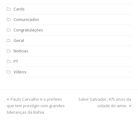
Cards
Comunicados
Congratulações
Geral
Notícias
PT
Vídeos
previous
Paulo Carvalho é o prefeito
Salve Salvador, 475 anos da
next
que tem prestígio com grandes
post:
post:
cidade do amor.
lideranças da Bahia