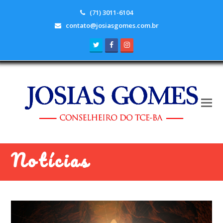
(71) 3011-6104
contato@josiasgomes.com.br
Twitter
Facebook
Instagram
Notícias