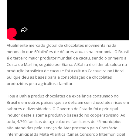
Atualmente mercado global de chocolates movimenta nada
menos do que 60 bilhões de dólares anuais na economia. O Brasil
é o terceiro maior produtor mundial de cacau, sendo o primeiro a
Costa do Marfim, seguido por Gana. A Bahia é o líder absoluto na
produção brasileira de cacau e foi a cultura Cacaueira no Litoral
Sul que deu as bases para a consolidação de chocolates
produzidos pela agricultura familiar.
Hoje a Bahia produz chocolates de excelência consumido no
Brasil e em outros países que se deliciam com chocolates ricos em
sabores e diversidades. O Governo do Estado foi o principal
indutor deste sistema produtivo baseado no cooperativismo. Ao
todo, 4.740 famílias de agricultores familiares de 45 municípios
são atendidas pelo serviço de Ater prestado pelo Consórcio
Intermunicipal da Mata Atlântica (Cima), Consórcio Intermunicipal