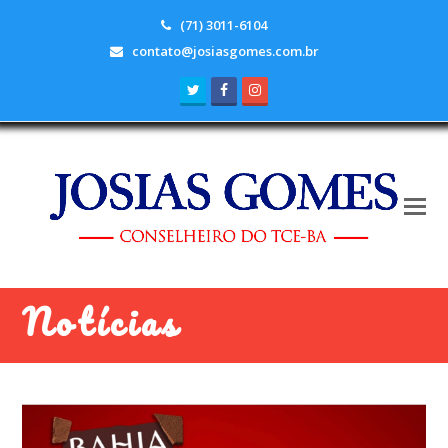
(71) 3011-6104
contato@josiasgomes.com.br
Twitter
Facebook
Instagram
Notícias