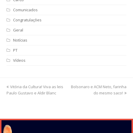
Comunicados
Congratulações
Geral
Notícias
PT
Vídeos
previous
Vitória da Cultura! Viva as leis
Bolsonaro e ACM Neto, farinha
next
Paulo Gustavo e Aldir Blanc
post:
post:
do mesmo saco!