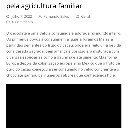
pela agricultura familiar
julho 7, 2022
Fernando Sales
Geral
0 Comments
O chocolate é uma delícia consumida e adorada no mundo inteiro.
Os primeiros povos a consumirem a iguaria foram os Maias a
partir das sementes do fruto do cacau, onde era feito uma bebida
considerada sagrada, bem amarga e por isso era misturada com
diversas especiarias como a baunilha e até pimenta. Mas foi na
Europa depois da colonização europeia no México que o fruto de
ouro do cacau começou a ser consumido no velho continente e o
chocolate ganhou os inúmeros sabores que conhecemos hoje.