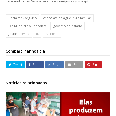
Facebook https://www.facebook.com/josiasgomespt
Bahia meu orgulho
chocolate da agricultura familiar
Dia Mundial do Chocolate
governo do estado
Josias Gomes
pt
rui costa
Compartilhar notícia
Tweet
Share
Share
Email
Pin It
Notícias relacionadas