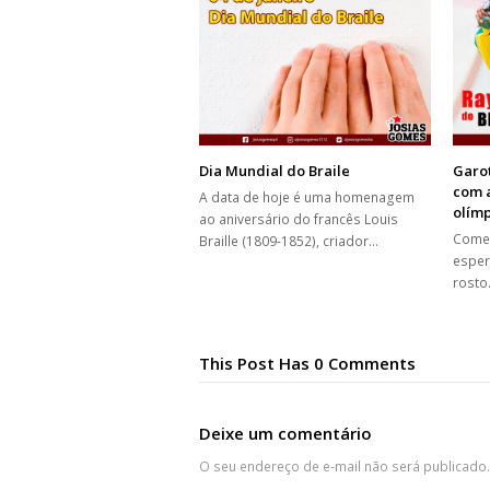
Dia Mundial do Braile
Garot
com a
A data de hoje é uma homenagem
olímp
ao aniversário do francês Louis
Come
Braille (1809-1852), criador…
esper
rosto
This Post Has 0 Comments
Deixe um comentário
O seu endereço de e-mail não será publicado.