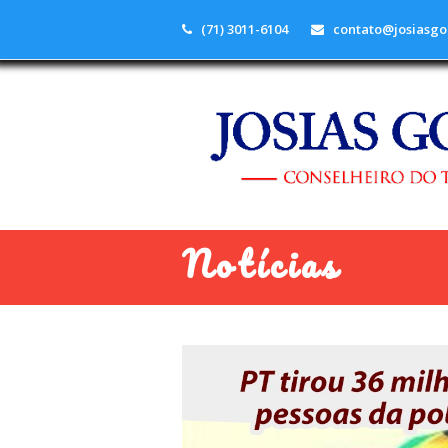
(71) 3011-6104
contato@josiasgo
Notícias