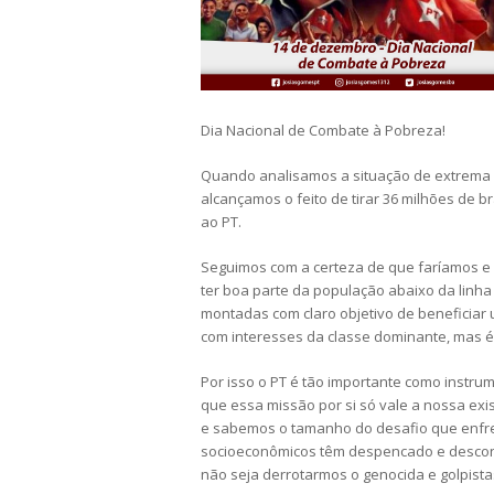
Dia Nacional de Combate à Pobreza!
Quando analisamos a situação de extrema
alcançamos o feito de tirar 36 milhões de b
ao PT.
Seguimos com a certeza de que faríamos e 
ter boa parte da população abaixo da linha
montadas com claro objetivo de beneficiar
com interesses da classe dominante, mas é 
Por isso o PT é tão importante como instrum
que essa missão por si só vale a nossa ex
e sabemos o tamanho do desafio que enfre
socioeconômicos têm despencado e descons
não seja derrotarmos o genocida e golpist