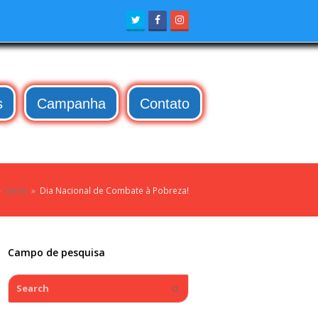
Twitter
Facebook
Instagram
s
Campanha
Contato
»
Geral
»
Dia Nacional de Combate à Pobreza!
Campo de pesquisa
Search
Submit