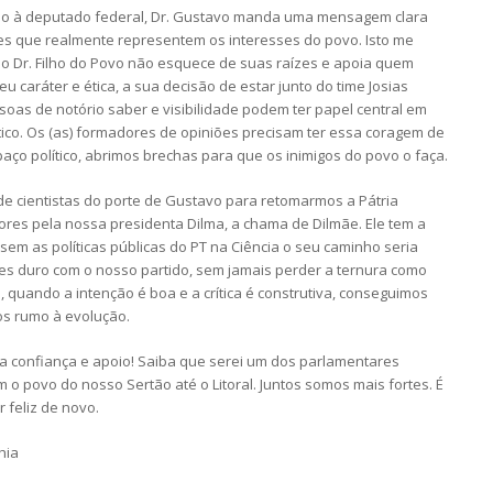
ção à deputado federal, Dr. Gustavo manda uma mensagem clara
s que realmente representem os interesses do povo. Isto me
e o Dr. Filho do Povo não esquece de suas raízes e apoia quem
u caráter e ética, a sua decisão de estar junto do time Josias
oas de notório saber e visibilidade podem ter papel central em
co. Os (as) formadores de opiniões precisam ter essa coragem de
ço político, abrimos brechas para que os inimigos do povo o faça.
 de cientistas do porte de Gustavo para retomarmos a Pátria
ores pela nossa presidenta Dilma, a chama de Dilmãe. Ele tem a
sem as políticas públicas do PT na Ciência o seu caminho seria
 vezes duro com o nosso partido, sem jamais perder a ternura como
 quando a intenção é boa e a crítica é construtiva, conseguimos
s rumo à evolução.
a confiança e apoio! Saiba que serei um dos parlamentares
 povo do nosso Sertão até o Litoral. Juntos somos mais fortes. É
r feliz de novo.
hia