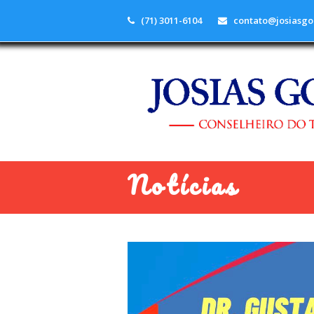
(71) 3011-6104
contato@josiasgo
Notícias