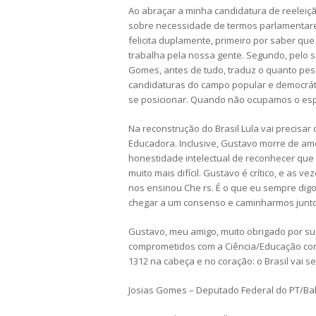
Ao abraçar a minha candidatura de reelei
sobre necessidade de termos parlamentare
felicita duplamente, primeiro por saber qu
trabalha pela nossa gente. Segundo, pelo se
Gomes, antes de tudo, traduz o quanto pess
candidaturas do campo popular e democráti
se posicionar. Quando não ocupamos o espa
Na reconstrução do Brasil Lula vai precisar
Educadora. Inclusive, Gustavo morre de am
honestidade intelectual de reconhecer que 
muito mais difícil. Gustavo é crítico, e as
nos ensinou Che rs. É o que eu sempre digo,
chegar a um consenso e caminharmos junto
Gustavo, meu amigo, muito obrigado por su
comprometidos com a Ciência/Educação com o
1312 na cabeça e no coração: o Brasil vai se
Josias Gomes – Deputado Federal do PT/Ba