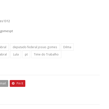
mes1312
sgomespt
abral
deputado federal josias gomes
Dilma
abral
Lula
pt
Time do Trabalho
Email
Pin It