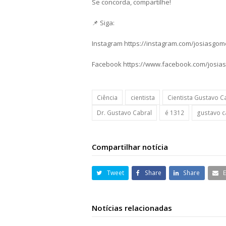
Se concorda, compartilhe!
📌 Siga:
Instagram https://instagram.com/josiasgo
Facebook https://www.facebook.com/josia
Ciência
cientista
Cientista Gustavo C
Dr. Gustavo Cabral
é 1312
gustavo c
Compartilhar notícia
Tweet
Share
Share
Notícias relacionadas