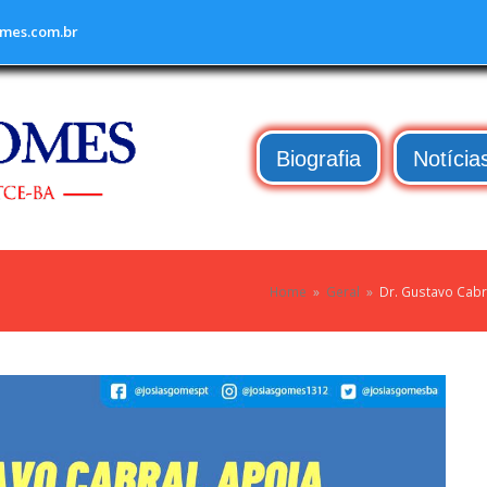
mes.com.br
Biografia
Notícia
Home
»
Geral
»
Dr. Gustavo Cabr