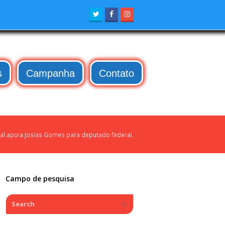
Twitter
Facebook
Instagram
s
Campanha
Contato
al apoia Josias Gomes para deputado federal.
Campo de pesquisa
Search
Submit