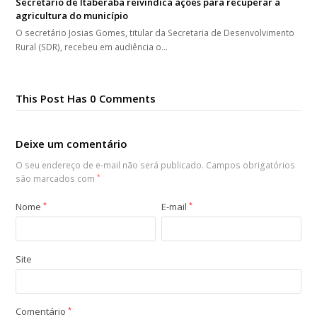
Secretário de Itaberaba reivindica ações para recuperar a
agricultura do município
O secretário Josias Gomes, titular da Secretaria de Desenvolvimento
Rural (SDR), recebeu em audiência o…
This Post Has 0 Comments
Deixe um comentário
O seu endereço de e-mail não será publicado.
Campos obrigatórios
são marcados com
*
Nome
*
E-mail
*
Site
Comentário
*