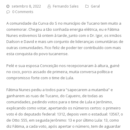
setembro 8, 2022
Fernando Sales
Geral
0 Comments
A comunidade da Curva do S no município de Tucano tem muito a
comemorar. Chegou a tão sonhada energia elétrica, eu e Fátima
Nunes estivemos lá ontem à tarde, junto com o Dr. Igor, os irmãos
Dailson e David e mais um conjunto de lideranças comunitárias de
outras comunidades. Fico feliz de poder ter contribuído com mais
esta conquista do povo tucanense.
Pelé e sua esposa Conceição nos recepcionaram à altura, guiné
no coco, porco assado de primeira, muita conversa política e
compromisso forte com o time de Lula.
Fátima Nunes pediu a todos para “sapecarem a mutamba” e
ganharem as ruas de Tucano, do Cajueiro, de todas as
comunidades, pedindo votos para o time de Lula e Jerônimo,
explicando como votar, apertando os números certos: o primeiro
voto é do deputado federal: 1312, depois vem o estadual: 13567, o
de Otto: 555, em seguida Jerônimo: 13 e por último Lula: 13, como
diz Fátima, a cada voto, após apertar o número, tem de aguardar