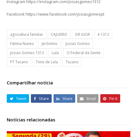
Instagram https://instagram.com/josiasgomes1312
Facebook https://www.facebook.com/josiasgomespt
agricultura familiar
CAJUEIRO
DR IGOR
é 1312
Fátima Nunes
Jerônimo
Josias Gomes
Josias Gomes 1312
Lula
O Federal da Gente
PT Tucano
Time de Lula
Tucano
Compartilhar notícia
Tweet
Share
Share
Email
Pin It
Notícias relacionadas