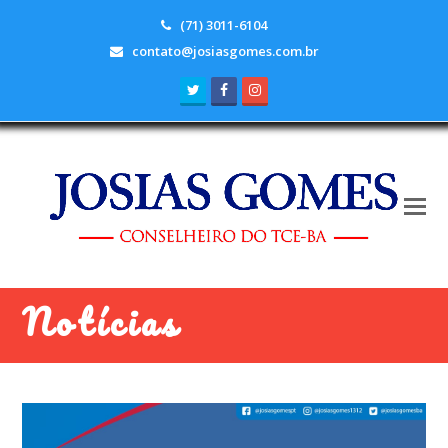
(71) 3011-6104
contato@josiasgomes.com.br
Twitter
Facebook
Instagram
Notícias