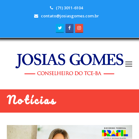
(71) 3011-6104
contato@josiasgomes.com.br
Twitter
Facebook
Instagram
Notícias