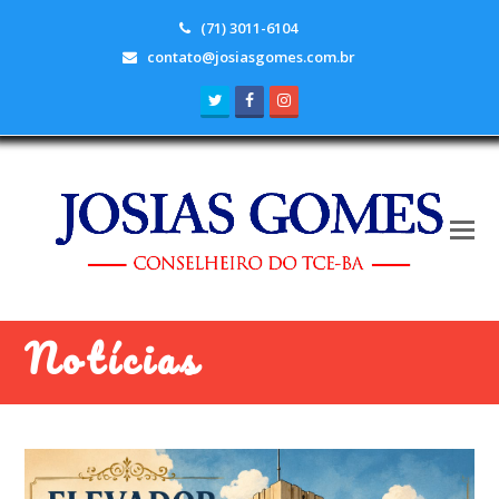
(71) 3011-6104
contato@josiasgomes.com.br
Twitter
Facebook
Instagram
Notícias