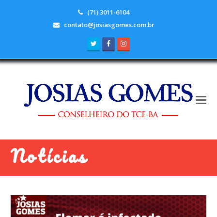
(71) 3011-6104
contato@josiasgomes.com.br
Twitter
Facebook
Instagram
Notícias