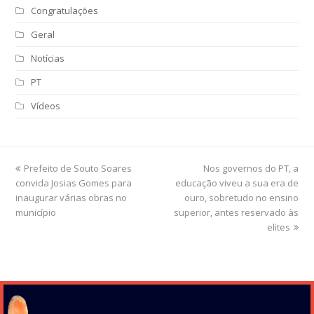
Congratulações
Geral
Notícias
PT
Vídeos
previous
Prefeito de Souto Soares
Nos governos do PT, a
next
convida Josias Gomes para
post:
educação viveu a sua era de
post:
inaugurar várias obras no
ouro, sobretudo no ensino
município
superior, antes reservado às
elites