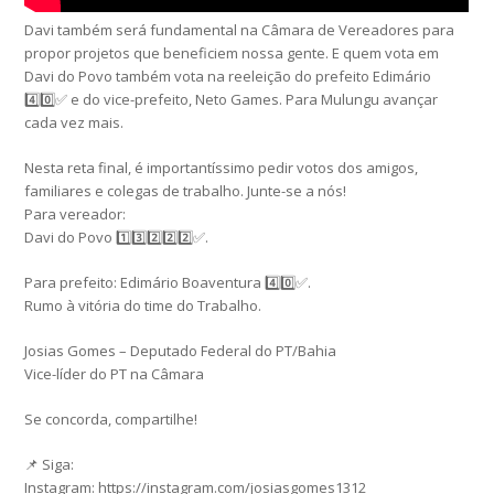
Davi também será fundamental na Câmara de Vereadores para
propor projetos que beneficiem nossa gente. E quem vota em
Davi do Povo também vota na reeleição do prefeito Edimário
4️⃣0️⃣✅ e do vice-prefeito, Neto Games. Para Mulungu avançar
cada vez mais.
Nesta reta final, é importantíssimo pedir votos dos amigos,
familiares e colegas de trabalho. Junte-se a nós!
Para vereador:
Davi do Povo 1️⃣3️⃣2️⃣2️⃣2️⃣✅.
Para prefeito: Edimário Boaventura 4️⃣0️⃣✅.
Rumo à vitória do time do Trabalho.
Josias Gomes – Deputado Federal do PT/Bahia
Vice-líder do PT na Câmara
Se concorda, compartilhe!
📌 Siga:
Instagram: https://instagram.com/josiasgomes1312