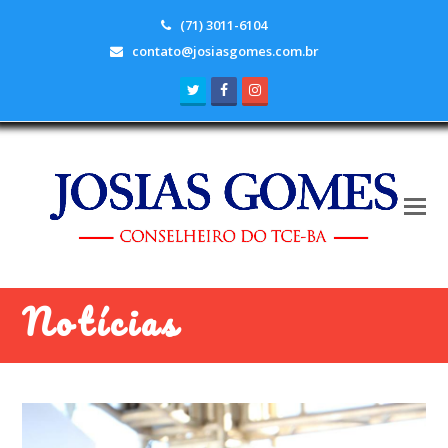
(71) 3011-6104
contato@josiasgomes.com.br
Twitter
Facebook
Instagram
Notícias