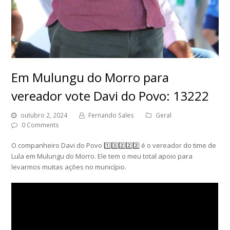
Em Mulungu do Morro para
vereador vote Davi do Povo: 13222
outubro 2, 2024
Fernando Sales
Geral
0 Comments
O companheiro Davi do Povo 1️⃣3️⃣2️⃣2️⃣2️⃣ é o vereador do time de
Lula em Mulungu do Morro. Ele tem o meu total apoio para
levarmos muitas ações no município.