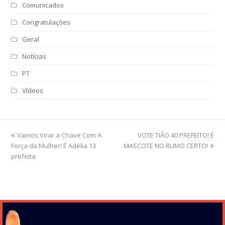
Comunicados
Congratulações
Geral
Notícias
PT
Vídeos
previous
Vamos Virar a Chave Com A
VOTE TIÃO 40 PREFEITO! É
next
Força da Mulher! É Adélia 13
post:
MASCOTE NO RUMO CERTO!
post:
prefeita