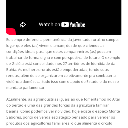
Eu sempre defendi a permanência da juventude rural no campo,
lugar que eles (as) vivem e amam; desde que criemos as
condições ideais para que estes companheiros (as) possam
trabalhar de forma digna e com perspectiva de futuro. O exemplo
de Gisléia está consolidado nos 27 territórios de Identidade da
Bahia. As mulheres rurais estão empoderadas, tendo suas
rendas, além de se organizarem coletivamente pra combater a
violência doméstica, tudo isso com o apoio do Estado e do nosso
mandato parlamentar.
Atualmente, as agroindústrias iguais ao que fomentamos no Altar
do Sertão é uma das grandes forças da agricultura familiar
baiana. Como podemos ver no vídeo, hoje existe o espaço Monte
Sabores, ponto de venda estratégico pensado para vender os
produtos dos agricultores familiares, o que alimenta o círculo