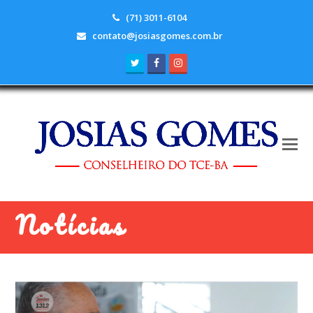
(71) 3011-6104
contato@josiasgomes.com.br
Twitter
Facebook
Instagram
Notícias