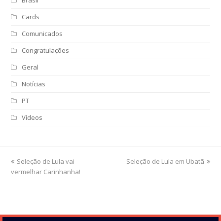
Cards
Comunicados
Congratulações
Geral
Notícias
PT
Vídeos
previous
Seleção de Lula vai
Seleção de Lula em Ubatã
next
vermelhar Carinhanha!
post:
post: