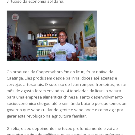
virtuoso da economia solidária.
Os produtos da Coopersabor vêm do licuri, fruta nativa da
Caatinga. Eles produzem desde balinha, doces até azeites e
cervejas artesanais. O sucesso do licuri rompeu fronteiras, neste
mês de agosto foram enviadas 14 toneladas do licuri in natura
para uma empresa alimentícia chinesa. Tanto desenvolvimento
socioeconômico chegou até o semiárido baiano porque temos um
governo que sabe cuidar de gente e sabe onde e como agir pra
gerar esta revolução na agricultura familiar.
Gisélia, o seu depoimento me tocou profundamente e vai ao
encontro ao tipo de política que eu acredito, a que transforma a