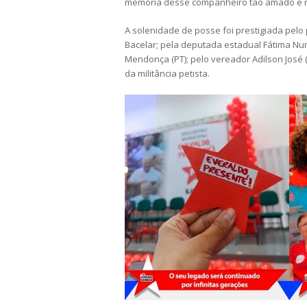
memória desse companheiro tão amado e r
A solenidade de posse foi prestigiada pelo
Bacelar; pela deputada estadual Fátima Nu
Mendonça (PT); pelo vereador Adilson José 
da militância petista.