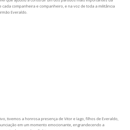
ável que ajudou a construir um dos partidos mais importantes da
e cada companheira e companheiro, e na voz de toda a militância
 irmão Everaldo.
ivo, tivemos a honrosa presença de Vitor e Iago, filhos de Everaldo,
a Anunciação em um momento emocionante, engrandecendo a