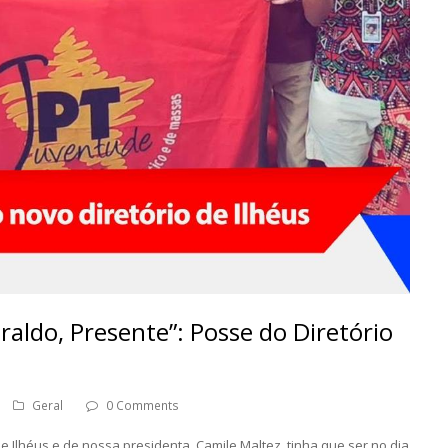
raldo, Presente”: Posse do Diretório
Geral
0 Comments
e Ilhéus e de nossa presidenta, Camile Maltez, tinha que ser no dia