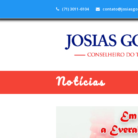
(71) 3011-6104
contato@josiasgo
Notícias