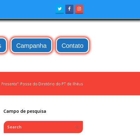
Twitter
Facebook
Instagram
s
Campanha
Contato
, Presente”: Posse do Diretório do PT de Ilhéus
Campo de pesquisa
Search
Submit