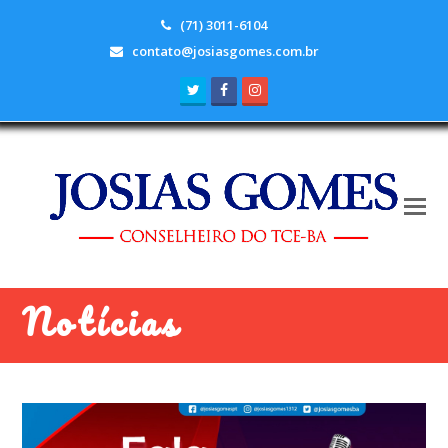
(71) 3011-6104
contato@josiasgomes.com.br
Twitter
Facebook
Instagram
Notícias