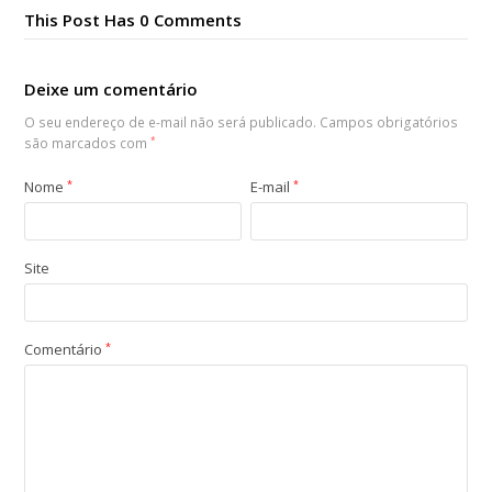
This Post Has 0 Comments
Deixe um comentário
O seu endereço de e-mail não será publicado.
Campos obrigatórios
são marcados com
*
Nome
*
E-mail
*
Site
Comentário
*