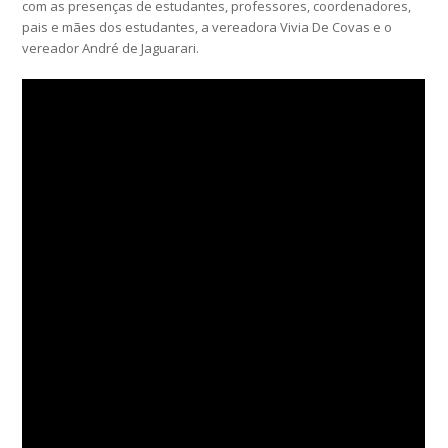
com as presenças de estudantes, professores, coordenadores,
pais e mães dos estudantes, a vereadora Vivia De Covas e o
vereador André de Jaguarari.