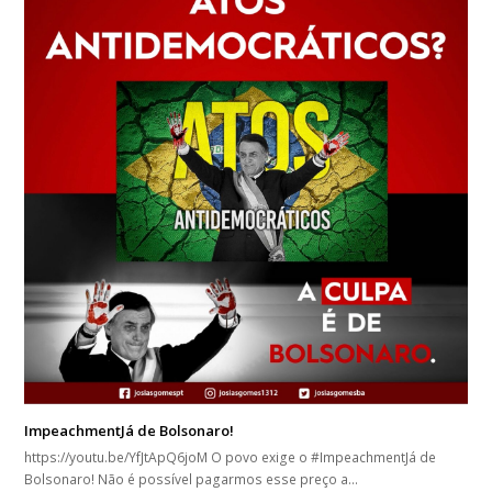
ImpeachmentJá de Bolsonaro!
https://youtu.be/YfJtApQ6joM O povo exige o #ImpeachmentJá de
Bolsonaro! Não é possível pagarmos esse preço a…