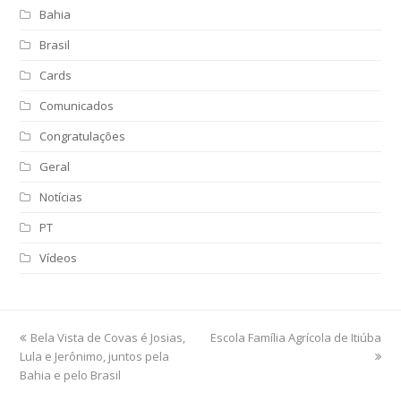
Bahia
Brasil
Cards
Comunicados
Congratulações
Geral
Notícias
PT
Vídeos
previous
Bela Vista de Covas é Josias,
Escola Família Agrícola de Itiúba
next
Lula e Jerônimo, juntos pela
post:
post:
Bahia e pelo Brasil