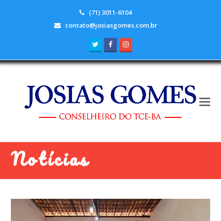
(71) 3011-6104
contato@josiasgomes.com.br
Twitter
Facebook
Instagram
Notícias