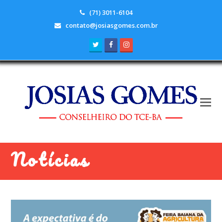
(71) 3011-6104
contato@josiasgomes.com.br
Twitter
Facebook
Instagram
Notícias