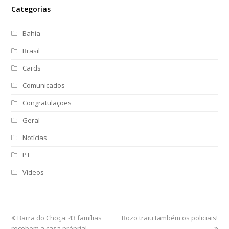
Categorias
Bahia
Brasil
Cards
Comunicados
Congratulações
Geral
Notícias
PT
Vídeos
previous
Barra do Choça: 43 famílias
Bozo traiu também os policiais!
next
recebem a casa própria!
post:
post: