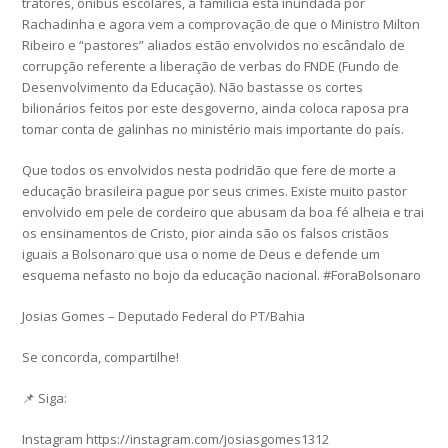
tratores, ônibus escolares, a familícia está inundada por
Rachadinha e agora vem a comprovação de que o Ministro Milton
Ribeiro e “pastores” aliados estão envolvidos no escândalo de
corrupção referente a liberação de verbas do FNDE (Fundo de
Desenvolvimento da Educação). Não bastasse os cortes
bilionários feitos por este desgoverno, ainda coloca raposa pra
tomar conta de galinhas no ministério mais importante do país.
Que todos os envolvidos nesta podridão que fere de morte a
educação brasileira pague por seus crimes. Existe muito pastor
envolvido em pele de cordeiro que abusam da boa fé alheia e trai
os ensinamentos de Cristo, pior ainda são os falsos cristãos
iguais a Bolsonaro que usa o nome de Deus e defende um
esquema nefasto no bojo da educação nacional. #ForaBolsonaro
Josias Gomes – Deputado Federal do PT/Bahia
Se concorda, compartilhe!
📌 Siga:
Instagram https://instagram.com/josiasgomes1312