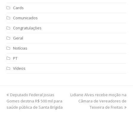
Cards
Comunicados
Congratulações
Geral
Notícias
PT
Vídeos
previous
Deputado Federal Josias
Lidiane Alves recebe moção na
next
Gomes destina R$ 500 mil para
post:
post:
Câmara de Vereadores de
saúde pública de Santa Brígida
Teixeira de Freitas