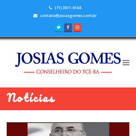
(71) 3011-6104
contato@josiasgomes.com.br
Twitter
Facebook
Instagram
Notícias