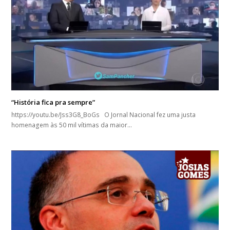
“História fica pra sempre”
https://youtu.be/Jss3G8_BoGs O Jornal Nacional fez uma justa
homenagem às 50 mil vítimas da maior…