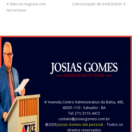
previous
Não se negocia com
Canonização de Irmã Dulce!
next
terroristas!
post:
post:
4ª Avenida Centro Administrativo da Bahia, 495,
40301-110
- Salvador - BA
Tel: (71) 3115-4472
contato@josiasgomes.com.br
@2026
Josias Gomes site pessoal.
- Todos os
direitos reservados