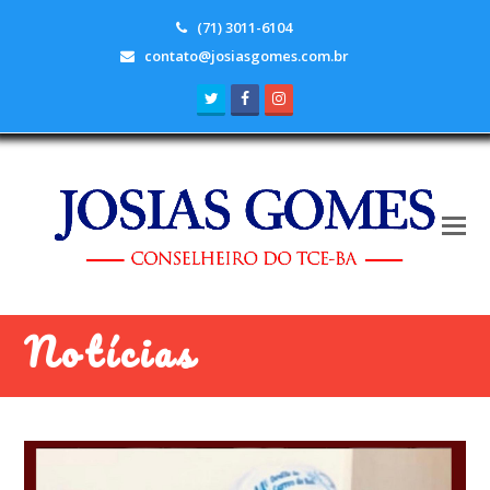
(71) 3011-6104
contato@josiasgomes.com.br
Twitter
Facebook
Instagram
Notícias