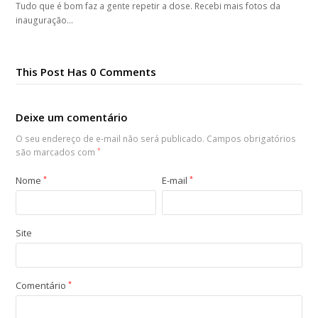
Tudo que é bom faz a gente repetir a dose. Recebi mais fotos da
inauguração…
This Post Has 0 Comments
Deixe um comentário
O seu endereço de e-mail não será publicado.
Campos obrigatórios
são marcados com
*
Nome
*
E-mail
*
Site
Comentário
*