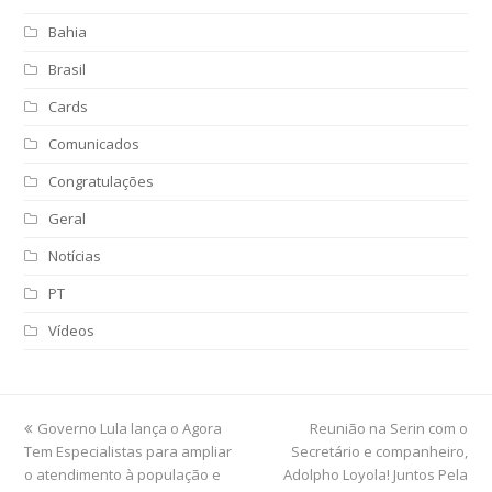
Bahia
Brasil
Cards
Comunicados
Congratulações
Geral
Notícias
PT
Vídeos
previous
Governo Lula lança o Agora
Reunião na Serin com o
next
Tem Especialistas para ampliar
post:
Secretário e companheiro,
post:
o atendimento à população e
Adolpho Loyola! Juntos Pela