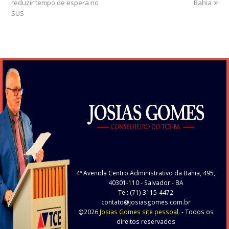
reduzir tempo de espera no
Bahia
SUS
4ª Avenida Centro Administrativo da Bahia, 495,
40301-110
- Salvador - BA
Tel: (71) 3115-4472
contato@josiasgomes.com.br
@2026
Josias Gomes site pessoal.
- Todos os
direitos reservados