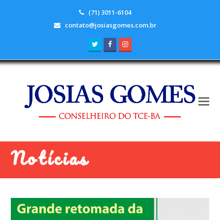
(71) 3011-6104
contato@josiasgomes.com.br
Twitter
Facebook
Instagram
Notícias