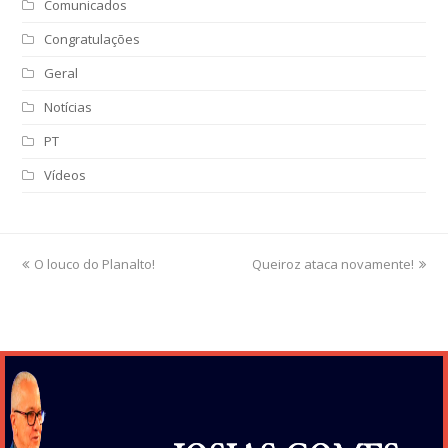
Comunicados
Congratulações
Geral
Notícias
PT
Vídeos
previous
O louco do Planalto!
Queiroz ataca novamente!
next
post:
post: