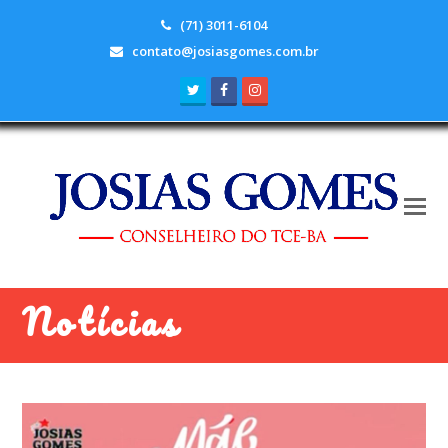
(71) 3011-6104
contato@josiasgomes.com.br
Twitter
Facebook
Instagram
Notícias