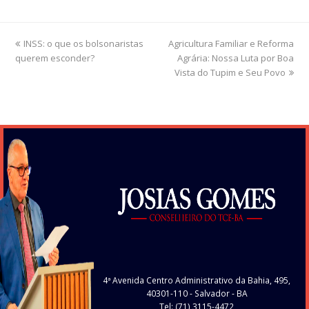
previous
INSS: o que os bolsonaristas
Agricultura Familiar e Reforma
next
querem esconder?
post:
post:
Agrária: Nossa Luta por Boa
Vista do Tupim e Seu Povo
4ª Avenida Centro Administrativo da Bahia, 495,
40301-110
- Salvador - BA
Tel: (71) 3115-4472